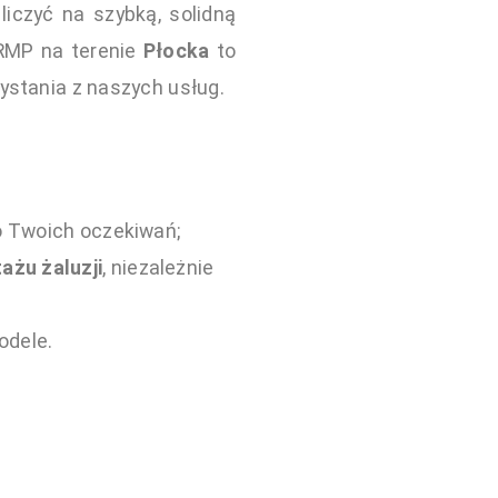
iczyć na szybką, solidną
 RMP na terenie
Płocka
to
ystania z naszych usług.
o Twoich oczekiwań;
ażu żaluzji
, niezależnie
odele.