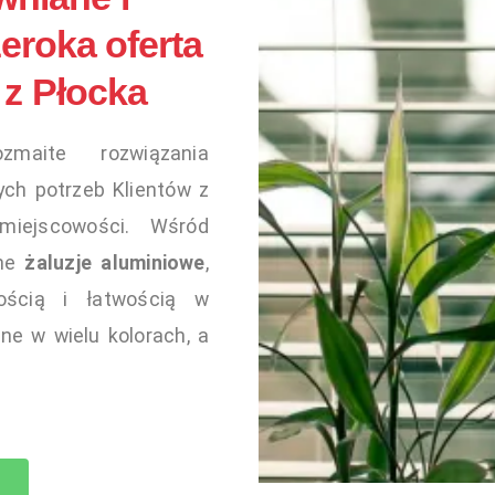
eroka oferta
 z Płocka
maite rozwiązania
ch potrzeb Klientów z
miejscowości. Wśród
dne
żaluzje aluminiowe
,
łością i łatwością w
ne w wielu kolorach, a