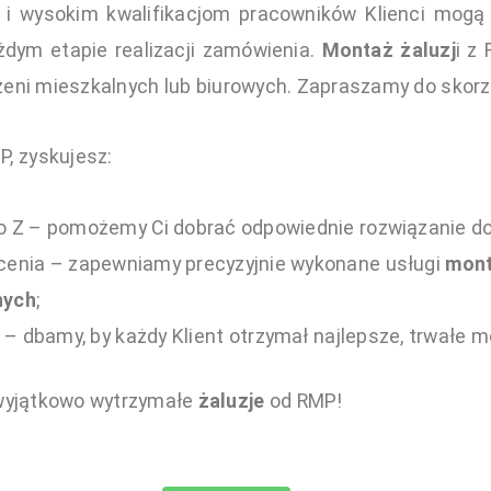
 i wysokim kwalifikacjom pracowników Klienci mogą l
dym etapie realizacji zamówienia.
Montaż żaluzj
i z
zeni mieszkalnych lub biurowych. Zapraszamy do skorz
P, zyskujesz:
o Z – pomożemy Ci dobrać odpowiednie rozwiązanie d
cenia – zapewniamy precyzyjnie wykonane usługi
mont
nych
;
 – dbamy, by każdy Klient otrzymał najlepsze, trwałe m
wyjątkowo wytrzymałe
żaluzje
od RMP!