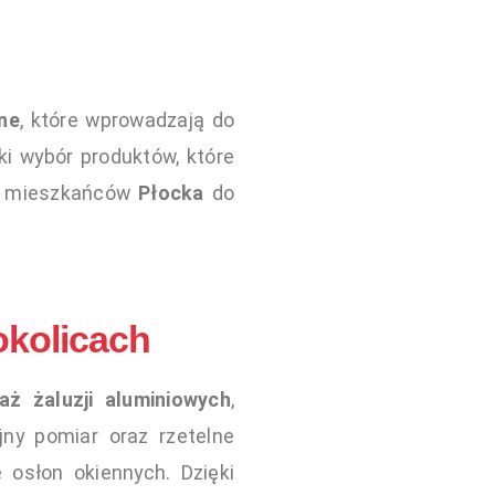
ne
, które wprowadzają do
ki wybór produktów, które
my mieszkańców
Płocka
do
okolicach
aż żaluzji
aluminiowych
,
jny pomiar oraz rzetelne
 osłon okiennych. Dzięki