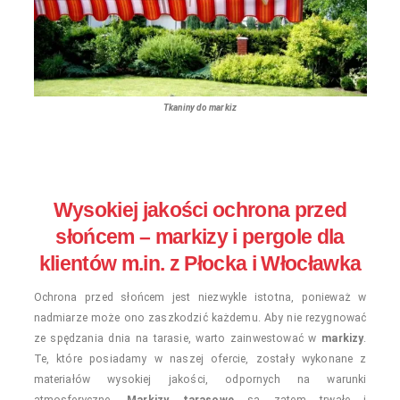
Tkaniny do markiz
Wysokiej jakości ochrona przed
słońcem – markizy i pergole dla
klientów m.in. z Płocka i Włocławka
Ochrona przed słońcem jest niezwykle istotna, ponieważ w
nadmiarze może ono zaszkodzić każdemu. Aby nie rezygnować
ze spędzania dnia na tarasie, warto zainwestować w
markizy
.
Te, które posiadamy w naszej ofercie, zostały wykonane z
materiałów wysokiej jakości, odpornych na warunki
atmosferyczne.
Markizy tarasowe
są zatem trwałe i