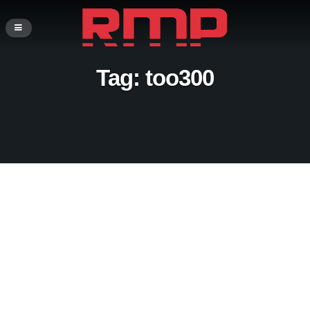
Tag:
too300