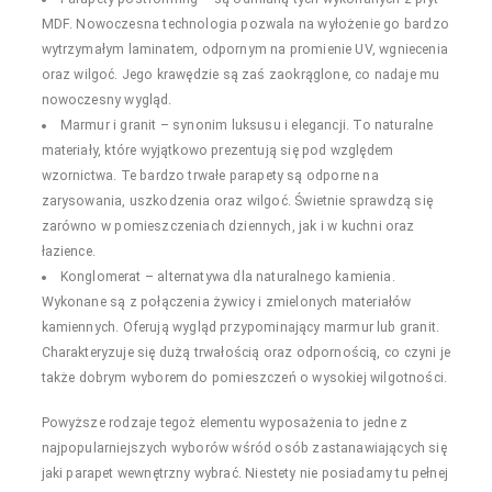
MDF. Nowoczesna technologia pozwala na wyłożenie go bardzo
wytrzymałym laminatem, odpornym na promienie UV, wgniecenia
oraz wilgoć. Jego krawędzie są zaś zaokrąglone, co nadaje mu
nowoczesny wygląd.
Marmur i granit – synonim luksusu i elegancji. To naturalne
materiały, które wyjątkowo prezentują się pod względem
wzornictwa. Te bardzo trwałe parapety są odporne na
zarysowania, uszkodzenia oraz wilgoć. Świetnie sprawdzą się
zarówno w pomieszczeniach dziennych, jak i w kuchni oraz
łazience.
Konglomerat – alternatywa dla naturalnego kamienia.
Wykonane są z połączenia żywicy i zmielonych materiałów
kamiennych. Oferują wygląd przypominający marmur lub granit.
Charakteryzuje się dużą trwałością oraz odpornością, co czyni je
także dobrym wyborem do pomieszczeń o wysokiej wilgotności.
Powyższe rodzaje tegoż elementu wyposażenia to jedne z
najpopularniejszych wyborów wśród osób zastanawiających się
jaki parapet wewnętrzny wybrać. Niestety nie posiadamy tu pełnej