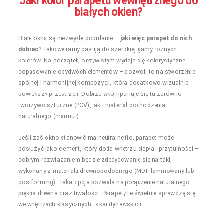
Jaki kolor parapetu wewnętrznego do
białych okien?
Białe okna są niezwykle popularne –
jaki więc parapet do nich
dobrać
? Takowe ramy pasują do szerokiej gamy różnych
kolorów. Na początek, oczywistym wydaje się kolorystyczne
dopasowanie obydwóch elementów – pozwoli to na stworzenie
spójnej i harmonijnej kompozycji, która dodatkowo wizualnie
powiększy przestrzeń. Dobrze wkomponuje się tu zarówno
tworzywo sztuczne (PCV), jak i materiał pochodzenia
naturalnego (marmur).
Jeśli zaś okno stanowić ma neutralne tło, parapet może
posłużyć jako element, który doda wnętrzu ciepła i przytulności –
dobrym rozwiązaniem będzie zdecydowanie się na taki,
wykonany z materiału drewnopodobnego (MDF laminowany lub
postforming). Taka opcja pozwala na połączenie naturalnego
piękna drewna oraz trwałości. Parapety te świetnie sprawdzą się
we wnętrzach klasycznych i skandynawskich.