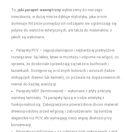
To,
jaki parapet wewnętrzny
wybierzemy do naszego
mieszkania, w dużej mierze dyktuje stylistyka, jaka w nim
dominuje. Różnice pomiędzy ich rodzajami nie ograniczają się
jedynie do walorów estetycznych, ale także do materiałów, z
jakich są wykonane.
Parapety PCV – najpopularniejsze i najbardziej praktycznie
rozwiązanie. Są lekkie, łatwe w montażu i odporne na wilgoć, co
sprawia, że doskonale sprawdzają się także w kuchniach i
łazienkach. Dostępne są w różnych kolorach i wzorach (także
imitujących drewno lub kamień), co pozwala na dopasowanie ich
niemal do każdej aranżacji.
Parapety MDF (laminowane) – wykonane z płyty pokrytej
warstwą laminatu. Te parapety łączą w sobie estetykę z
funkcjonalnością. Zabezpieczona powierzchnia chroni materiał
drewnopodobny przed wilgocią i zabrudzeniami. Są bardziej
eleganckie niż PCV, ale wymagają nieco więcej dbałości przy
konserwacji.
Parapety postforming – są odmianą tych wykonanych z płyt