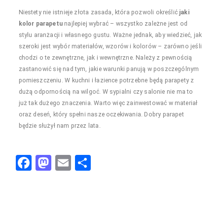
Niestety nie istnieje złota zasada, która pozwoli określić
jaki
kolor parapetu
najlepiej wybrać – wszystko zależne jest od
stylu aranżacji i własnego gustu. Ważne jednak, aby wiedzieć, jak
szeroki jest wybór materiałów, wzorów i kolorów – zarówno jeśli
chodzi o te zewnętrzne, jak i wewnętrzne. Należy z pewnością
zastanowić się nad tym, jakie warunki panują w poszczególnym
pomieszczeniu. W kuchni i łazience potrzebne będą parapety z
dużą odpornością na wilgoć. W sypialni czy salonie nie ma to
już tak dużego znaczenia. Warto więc zainwestować w materiał
oraz deseń, który spełni nasze oczekiwania. Dobry parapet
będzie służył nam przez lata.
F
M
E
S
a
a
m
h
c
st
ail
ar
e
o
e