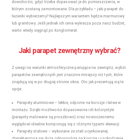
dowolności, gdyż trzeba dopasować je do pomieszczenia, w
którym zostaną zamontowane. Dla przykładu – jaki parapet do
łazienki wybierzemy? Najlepszym wariantem będzie marmurowy
lub granitowy. Jeśli jednak ich cena wykracza poza nasz budżet,
warto wtedy sięgnąć po konglomerat.
Jaki parapet zewnętrzny wybrać?
Z uwagi na warunki atmosferyczne panujące na zewnątrz, wybór
parapetów zewnętrznych jest znacznie mniejszy niż tych, które
znajdują się w po drugiej stronie okna. Oto jak prezentują się te
opcje:
Parapety aluminiowe – lekkie, odporne na korozje i łatwe w
montażu. Dzięki możliwości dopasowania ich kolorystyki
(parapety malowane są proszkowo) oraz nowoczesnemu
wyglądowi idealnie komponują się z różnymi typami elewacji.
Parapety stalowe – wykonane ze stali ocynkowanej
charakteryzują się dużą odpornością na korozje i uszkodzenia