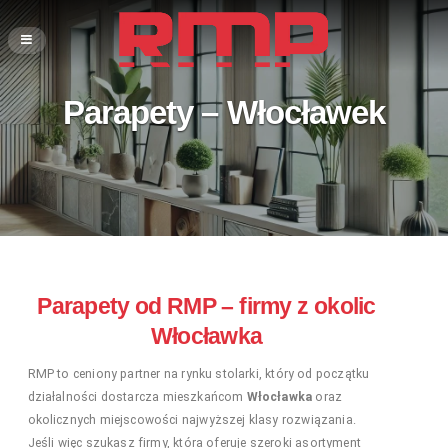
Parapety – Włocławek
Parapety od RMP – firmy z okolic
Włocławka
RMP to ceniony partner na rynku stolarki, który od początku
działalności dostarcza mieszkańcom
Włocławka
oraz
okolicznych miejscowości najwyższej klasy rozwiązania.
Jeśli więc szukasz firmy, która oferuje szeroki asortyment