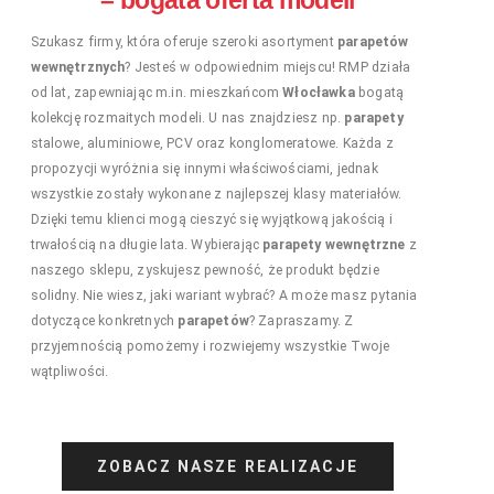
– bogata oferta modeli
Szukasz firmy, która oferuje szeroki asortyment
parapetów
wewnętrznych
? Jesteś w odpowiednim miejscu! RMP działa
od lat, zapewniając m.in. mieszkańcom
Włocławka
bogatą
kolekcję rozmaitych modeli. U nas znajdziesz np.
parapety
stalowe, aluminiowe, PCV oraz konglomeratowe. Każda z
propozycji wyróżnia się innymi właściwościami, jednak
wszystkie zostały wykonane z najlepszej klasy materiałów.
Dzięki temu klienci mogą cieszyć się wyjątkową jakością i
trwałością na długie lata. Wybierając
parapety wewnętrzne
z
naszego sklepu, zyskujesz pewność, że produkt będzie
solidny. Nie wiesz, jaki wariant wybrać? A może masz pytania
dotyczące konkretnych
parapetów
? Zapraszamy. Z
przyjemnością pomożemy i rozwiejemy wszystkie Twoje
wątpliwości.
ZOBACZ NASZE REALIZACJE