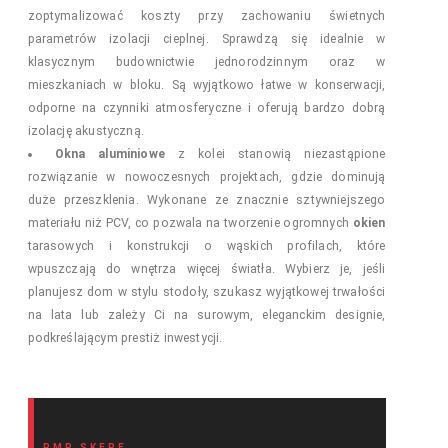
zoptymalizować koszty przy zachowaniu świetnych
parametrów izolacji cieplnej. Sprawdzą się idealnie w
klasycznym budownictwie jednorodzinnym oraz w
mieszkaniach w bloku. Są wyjątkowo łatwe w konserwacji,
odporne na czynniki atmosferyczne i oferują bardzo dobrą
izolację akustyczną.
Okna aluminiowe
z kolei stanowią niezastąpione
rozwiązanie w nowoczesnych projektach, gdzie dominują
duże przeszklenia. Wykonane ze znacznie sztywniejszego
materiału niż PCV, co pozwala na tworzenie ogromnych
okien
tarasowych i konstrukcji o wąskich profilach, które
wpuszczają do wnętrza więcej światła. Wybierz je, jeśli
planujesz dom w stylu stodoły, szukasz wyjątkowej trwałości
na lata lub zależy Ci na surowym, eleganckim designie,
podkreślającym prestiż inwestycji.
RMP SKEPE