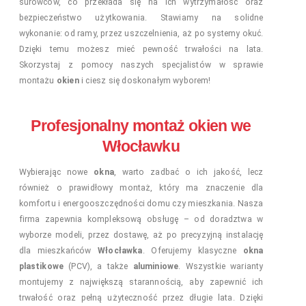
surowców, co przekłada się na ich wytrzymałość oraz
bezpieczeństwo użytkowania. Stawiamy na solidne
wykonanie: od ramy, przez uszczelnienia, aż po systemy okuć.
Dzięki temu możesz mieć pewność trwałości na lata.
Skorzystaj z pomocy naszych specjalistów w sprawie
montażu
okien
i ciesz się doskonałym wyborem!
Profesjonalny montaż okien we
Włocławku
Wybierając nowe
okna
, warto zadbać o ich jakość, lecz
również o prawidłowy montaż, który ma znaczenie dla
komfortu i energooszczędności domu czy mieszkania. Nasza
firma zapewnia kompleksową obsługę – od doradztwa w
wyborze modeli, przez dostawę, aż po precyzyjną instalację
dla mieszkańców
Włocławka
. Oferujemy klasyczne
okna
plastikowe
(PCV), a także
aluminiowe
. Wszystkie warianty
montujemy z największą starannością, aby zapewnić ich
trwałość oraz pełną użyteczność przez długie lata. Dzięki