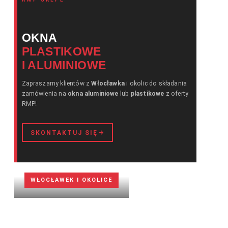
OKNA
PLASTIKOWE
I ALUMINIOWE
Zapraszamy klientów z
Włocławka
i okolic do składania
zamówienia na
okna
aluminiowe
lub
plastikowe
z oferty
RMP!
SKONTAKTUJ SIĘ
WŁOCŁAWEK I OKOLICE