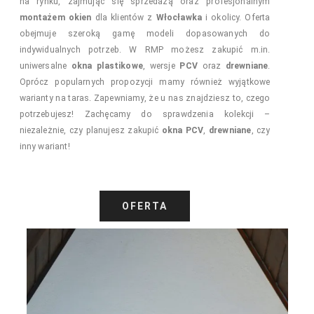
na rynku, zajmując się sprzedażą oraz profesjonalnym
montażem
okien
dla klientów z
Włocławka
i okolicy. Oferta
obejmuje szeroką gamę modeli dopasowanych do
indywidualnych potrzeb. W RMP możesz zakupić m.in.
uniwersalne
okna plastikowe
, wersje
PCV
oraz
drewniane
.
Oprócz popularnych propozycji mamy również wyjątkowe
warianty na taras. Zapewniamy, że u nas znajdziesz to, czego
potrzebujesz! Zachęcamy do sprawdzenia kolekcji –
niezależnie, czy planujesz zakupić
okna PCV
,
drewniane
, czy
inny wariant!
OFERTA