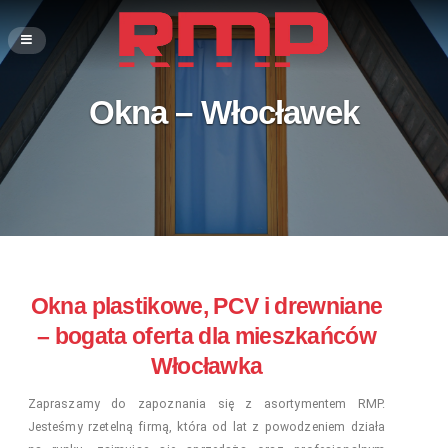
Okna – Włocławek
Okna plastikowe, PCV i drewniane
– bogata oferta dla mieszkańców
Włocławka
Zapraszamy do zapoznania się z asortymentem RMP.
Jesteśmy rzetelną firmą, która od lat z powodzeniem działa