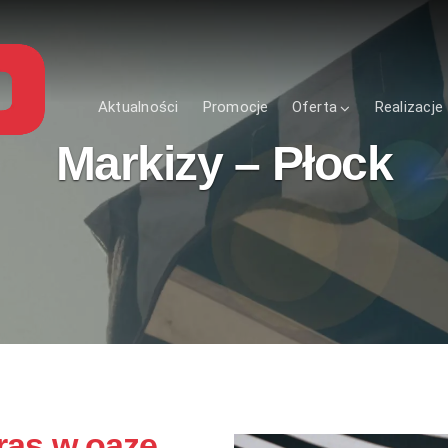
Aktualności
Promocje
Oferta
Realizacje
Markizy – Płock
ras w oazę