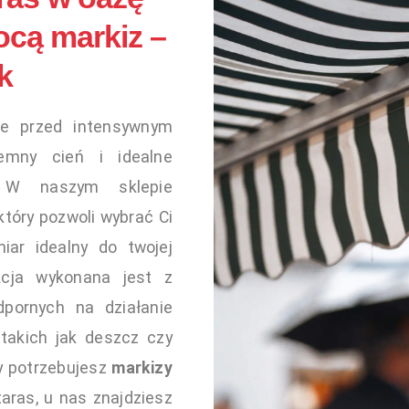
ocą markiz –
k
e przed intensywnym
jemny cień i idealne
 W naszym sklepie
który pozwoli wybrać Ci
miar idealny do twojej
kcja wykonana jest z
dpornych na działanie
takich jak deszcz czy
zy potrzebujesz
markizy
taras, u nas znajdziesz