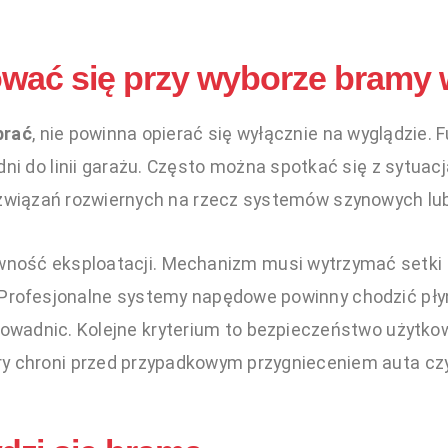
wać się przy wyborze bramy
brać
, nie powinna opierać się wyłącznie na wyglądzie.
ni do linii garażu. Często można spotkać się z sytuac
rozwiązań rozwiernych na rzecz systemów szynowych l
ość eksploatacji. Mechanizm musi wytrzymać setki cyk
 Profesjonalne systemy napędowe powinny chodzić płyn
prowadnic. Kolejne kryterium to bezpieczeństwo użytko
ry chroni przed przypadkowym przygnieceniem auta cz