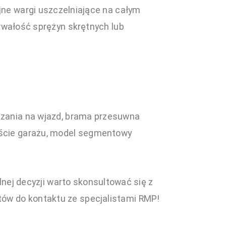
e wargi uszczelniające na całym
trwałość sprężyn skrętnych lub
iązania na wjazd, brama przesuwna
kście garażu, model segmentowy
lnej decyzji warto skonsultować się z
ów do kontaktu ze specjalistami RMP!