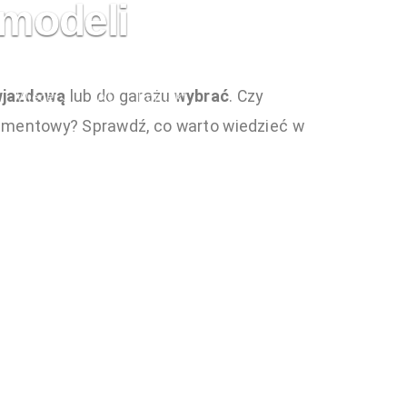
modeli
wjazdową
lub do garażu
wybrać
. Czy
Więcej
FAQ
Kontakt
gmentowy? Sprawdź, co warto wiedzieć w