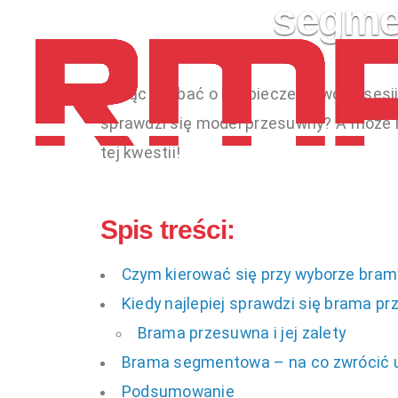
segme
Chcąc zadbać o bezpieczeństwo posesj
sprawdzi się model przesuwny? A może 
tej kwestii!
Spis treści:
Czym kierować się przy wyborze bram
Kiedy najlepiej sprawdzi się brama p
Brama przesuwna i jej zalety
Brama segmentowa – na co zwrócić u
Podsumowanie