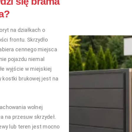
wdzi się brama
a?
oryt na działkach o
ości frontu. Skrzydło
zabiera cennego miejsca
ie pojazdu niemal
łe wyjście w miejskiej
 kostki brukowej jest na
zachowania wolnej
ca na przesuw skrzydeł.
ewy lub teren jest mocno