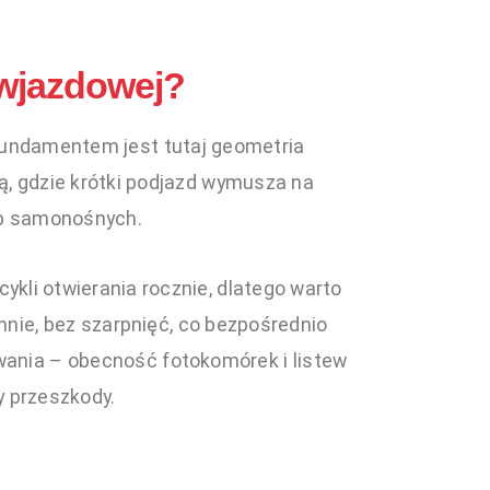
 wjazdowej?
 Fundamentem jest tutaj geometria
ją, gdzie krótki podjazd wymusza na
ub samonośnych.
li otwierania rocznie, dlatego warto
nie, bez szarpnięć, co bezpośrednio
wania – obecność fotokomórek i listew
y przeszkody.