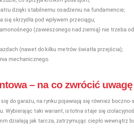
dzie, co sprzyja krótkim posesjom;
atru dzięki stabilnemu osadzeniu na fundamencie;
 się skrzydła pod wpływem przeciągu;
monośnego (zawieszonego nad ziemią) nie trzeba odś
zdach (nawet do kilku metrów światła przejścia);
ania mechanicznego.
towa – na co zwrócić uwagę 
 się do garażu, na rynku pojawiają się również boczn
 Wybierając taki wariant, istotna staje się izolacyjn
m działają jak tarcza, zatrzymując ciepło wewnątrz b