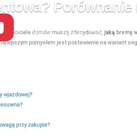
ntowa? Porównanie 
i, właściciele domów muszą zdecydować,
jaką bramę 
Aktualności
Promocje
Oferta
Realizacje
najlepszym pomysłem jest postawienie na wariant se
y wjazdowej?
rzesuwna?
wagę przy zakupie?