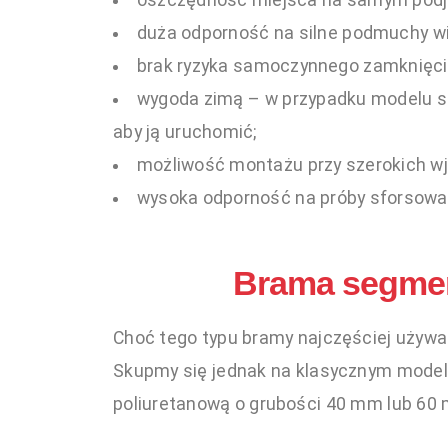
oszczędność miejsca na samym podjeź
duża odporność na silne podmuchy wi
brak ryzyka samoczynnego zamknięcia
wygoda zimą – w przypadku modelu sa
aby ją uruchomić;
możliwość montażu przy szerokich wja
wysoka odporność na próby sforsow
Brama segmen
Choć tego typu bramy najczęściej używa
Skupmy się jednak na klasycznym modelu.
poliuretanową o grubości 40 mm lub 60 m