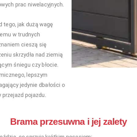
wych prac niwelacyjnych.
d tego, jak dużą wagę
temu w trudnych
naniem cieszą się
eniu skrzydła nad ziemią
ącym śniegu czy błocie.
omicznego, lepszym
gający jedynie dbałości o
 przejazd pojazdu.
Brama przesuwna i jej zalety