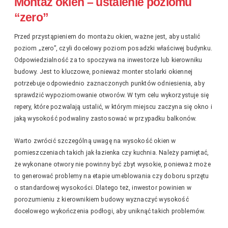
Montaż okien – ustalenie poziomu
“zero”
Przed przystąpieniem do montażu okien, ważne jest, aby ustalić
poziom „zero”, czyli docelowy poziom posadzki właściwej budynku.
Odpowiedzialność za to spoczywa na inwestorze lub kierowniku
budowy. Jest to kluczowe, ponieważ monter stolarki okiennej
potrzebuje odpowiednio zaznaczonych punktów odniesienia, aby
sprawdzić wypoziomowanie otworów. W tym celu wykorzystuje się
repery, które pozwalają ustalić, w którym miejscu zaczyna się okno i
jaką wysokość podwaliny zastosować w przypadku balkonów.
Warto zwrócić szczególną uwagę na wysokość okien w
pomieszczeniach takich jak łazienka czy kuchnia. Należy pamiętać,
że wykonane otwory nie powinny być zbyt wysokie, ponieważ może
to generować problemy na etapie umeblowania czy doboru sprzętu
o standardowej wysokości. Dlatego też, inwestor powinien w
porozumieniu z kierownikiem budowy wyznaczyć wysokość
docelowego wykończenia podłogi, aby uniknąć takich problemów.