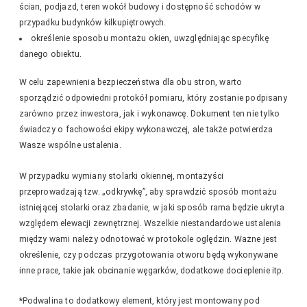
ścian, podjazd, teren wokół budowy i dostępność schodów w
przypadku budynków kilkupiętrowych.
określenie sposobu montażu okien, uwzględniając specyfikę
danego obiektu.
W celu zapewnienia bezpieczeństwa dla obu stron, warto
sporządzić odpowiedni protokół pomiaru, który zostanie podpisany
zarówno przez inwestora, jak i wykonawcę. Dokument ten nie tylko
świadczy o fachowości ekipy wykonawczej, ale także potwierdza
Wasze wspólne ustalenia.
W przypadku wymiany stolarki okiennej, montażyści
przeprowadzają tzw. „odkrywkę”, aby sprawdzić sposób montażu
istniejącej stolarki oraz zbadanie, w jaki sposób rama będzie ukryta
względem elewacji zewnętrznej. Wszelkie niestandardowe ustalenia
między wami należy odnotować w protokole oględzin. Ważne jest
określenie, czy podczas przygotowania otworu będą wykonywane
inne prace, takie jak obcinanie węgarków, dodatkowe docieplenie itp.
*Podwalina to dodatkowy element, który jest montowany pod