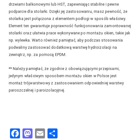
drzwiami balkonowymi lub HST, zapewniając stabilne i pewne
podparcie dla stolarki. Dzięki jej zastosowaniu, masz pewność, że
stolarka jest połączona z elementem podłogi w sposób właściwy.
Element ten gwarantuje poprawność funkcjonowania zamontowanej
stolarki oraz ułatwia prace wykonywane po montażu okien, takie jak
np. wylewka. Warto również pamiętać, aby podczas stosowania
podwaliny zastosować dodatkową warstwę hydroizolacji na
zewnątrz, np. za pomocą EPDM.
** Należy pamiętać, że zgodnie z obowiązującymi przepisami,
jedynym właściwym sposobem montażu okien w Polsce jest
montaż trójwarstwowy z zastosowaniem odpowiedniej warstwy
paroszczelnej i paroizolacyjnej.
F
M
E
S