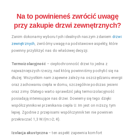
Na to powinieneś zwrócić uwagę
przy zakupie drzwi zewnętrznych?
Zanim dokonamy wyboru tych idealnych naszym zdaniem
drzwi
zewnętrznych
, zwróćmy uwagę na podstawowe aspekty, które
powinny przybliżyć nas do właściwej decyzji.
Termoizolacyjność
– ciepłochronność drzwi to jedna z
najważniejszych rzeczy, nad którą powinniśmy pochylić się na
dłużej. Wszystkim nam zapewne zależy na oszczędzaniu energii
oraz zachowaniu ciepła w domu, szczególnie podczas jesieni
oraz zimy. Dlatego warto sprawdzić jaką termoizolacyjność
posiadają interesujące nas drzwi. Dowiemy się tego dzięki
współczynnikowi przenikania ciepła U. Im jest on niższy, tym
lepiej. Zgodnie z przepisami współczynnik ten nie powinien
przekraczać 1,3 W/(m⊃2;·K).
Izolacja akustyczna
– ten aspekt zapewnia komfort