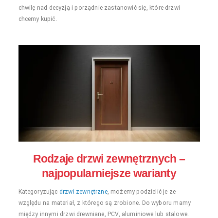
chwilę nad decyzją i porządnie zastanowić się, które drzwi
chcemy kupić.
Rodzaje drzwi zewnętrznych –
najpopularniejsze warianty
Kategoryzując
drzwi zewnętrzne
, możemy podzielić je ze
względu na materiał, z którego są zrobione. Do wyboru mamy
między innymi drzwi drewniane, PCV, aluminiowe lub stalowe.