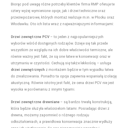
Biorąc pod uwagę różne potrzeby klientów firma RMP oferuje te
cztery wyżej wymienione opcje, jak i drzwi techniczne oraz
przeciwpożarowe, których montaż realizuje m.in. w Płocku oraz
Włocławku. Oto ich lista wraz z najważniejszymi informacjami:
Drzwi zewnętrzne PCV
– to jeden z najpopularniejszych
wyborów wśród dostępnych rodzajów. Dzieje się tak przede
wszystkim ze względu na ich dobre właściwości termiczne, ale
równie ważny jest fakt, że są one łatwe w konserwacji oraz w
utrzymaniu w czystości. Cechują się także lekkością – usługa
drzwi zewnętrznych
z montażem będzie w tym wypadku łatwa
do zrealizowania. Ponadto ta opcja zapewnia wspaniałą izolację
akustyczną. Równie istotny jest fakt, że cena drzwi PCV nie jest
wysoka w porównaniu z innymi typami.
Drzwi zewnętrzne drewniane
– są bardzo trwałą konstrukcją,
która będzie służyła właścicielom latami. Posiadając drzwi z
drewna, możemy zapomnieć o różnego rodzaju
odkształceniach, a prawidłowa konserwacja znacznie wydłuży