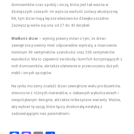
domowników oraz spokój i ciszę, która jest tak ważna w
dzisiejszych czasach. Im wyższa wartość izolacji akustycznej
RA, tym drzwi mają lepsze właściwości dźwiękoszczelne.
Zazwyczaj waha się ona od 27 do 43 decybeli.
Wielkość drzw
i – wymóg prawny mówi o tym, że drzwi
zewnętrzne powinny mieć odpowiednie wymiary, a mianowicie
minimum 90 centymetrów szerokości oraz 200 centymetrów
wysokości. Ma to zapewnić swobodę i komfort korzystających z
nich domowników, ale także ułatwienie w przenoszeniu dużych
mebli i innych sprzętów.
Na rynku możemy znaleźć drzwi zewnętrzne wielu producentów,
stworzone z różnych materiałów, o ciekawych wykończeniach i
niespotykanym designie, ale także te klasyczne warianty. Ważne,
aby wybrać tę opcję, które łączy doskonałą estetykę z
zadowalającymi nas parametrami.