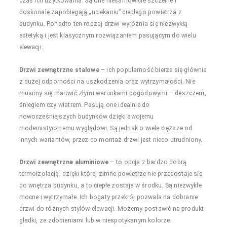
czas ich użytkowania. Są one niesamowicie szczelne i
doskonale zapobiegają „uciekaniu” ciepłego powietrza z
budynku. Ponadto ten rodzaj drzwi wyróżnia się niezwykłą
estetyką i jest klasycznym rozwiązaniem pasującym do wielu
elewacji.
Drzwi zewnętrzne stalowe
– ich popularność bierze się głównie
z dużej odporności na uszkodzenia oraz wytrzymałości. Nie
musimy się martwić złymi warunkami pogodowymi – deszczem,
śniegiem czy wiatrem. Pasują one idealnie do
nowocześniejszych budynków dzięki swojemu
modernistycznemu wyglądowi. Są jednak o wiele cięższe od
innych wariantów, przez co montaż drzwi jest nieco utrudniony.
Drzwi zewnętrzne aluminiowe
– to opcja z bardzo dobrą
termoizolacją, dzięki której zimne powietrze nie przedostaje się
do wnętrza budynku, a to ciepłe zostaje w środku. Są niezwykle
mocne i wytrzymałe. Ich bogaty przekrój pozwala na dobranie
drzwi do różnych stylów elewacji. Możemy postawić na produkt
gładki, ze zdobieniami lub w niespotykanym kolorze.