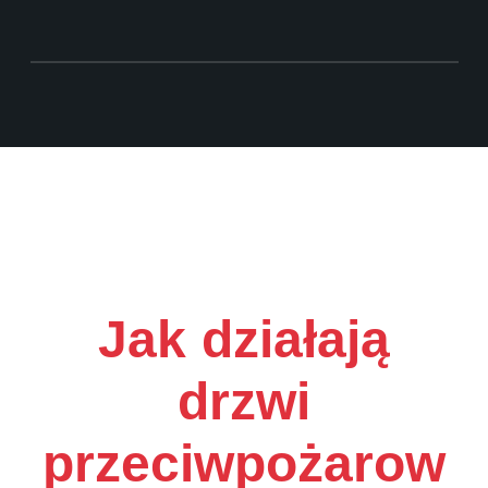
Jak działają
drzwi
przeciwpożarow